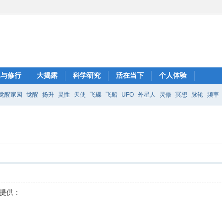
想与修行
大揭露
科学研究
活在当下
个人体验
觉醒家园
觉醒
扬升
灵性
天使
飞碟
飞船
UFO
外星人
灵修
冥想
脉轮
频率
提供：