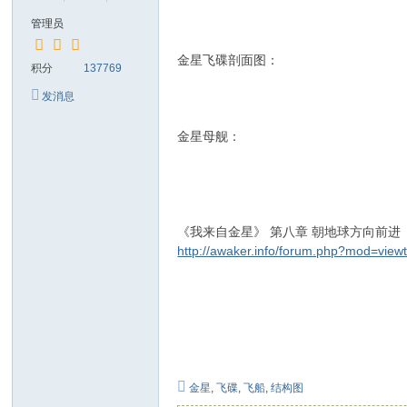
管理员
金星飞碟剖面图：
积分
137769
发消息
金星母舰：
《我来自金星》 第八章 朝地球方向前进
http://awaker.info/forum.php?mod=vie
金星
,
飞碟
,
飞船
,
结构图