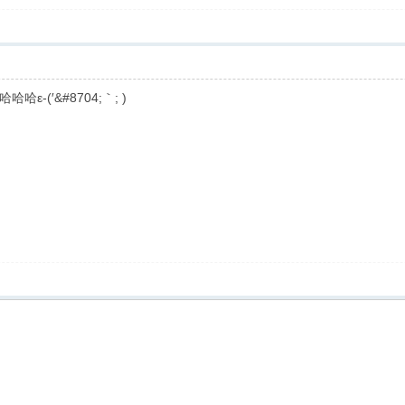
(′&#8704;｀; )