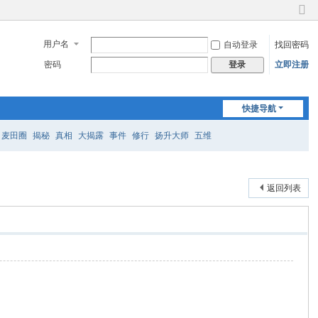
切
换
用户名
自动登录
找回密码
到
窄
密码
立即注册
登录
版
快捷导航
麦田圈
揭秘
真相
大揭露
事件
修行
扬升大师
五维
返回列表