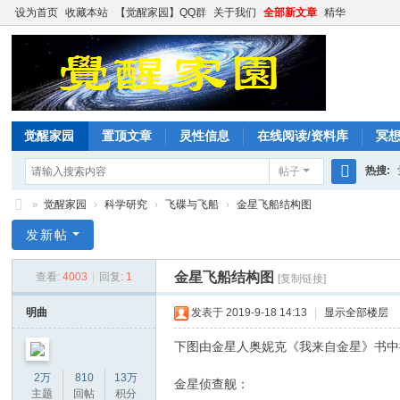
设为首页
收藏本站
【觉醒家园】QQ群
关于我们
全部新文章
精华
觉醒家园
置顶文章
灵性信息
在线阅读/资料库
冥
热搜:
帖子
搜
»
觉醒家园
›
科学研究
›
飞碟与飞船
›
金星飞船结构图
索
觉
发新帖
醒
金星飞船结构图
查看:
4003
|
回复:
1
[复制链接]
家
园
明曲
发表于 2019-9-18 14:13
|
显示全部楼层
下图由金星人奥妮克《我来自金星》书中
2万
810
13万
金星侦查舰：
主题
回帖
积分