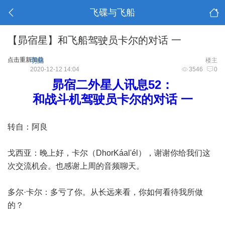
飞碟与飞船
【昴宿星】和飞船驾驶员卡尔的对话 一
点击重新加载
明曲
楼主
2020-12-12 14:04
3546
0
昴宿二外星人讯息52：
和战斗机驾驶员卡尔的对话 一
转自：阿良
戈西亚：晚上好，卡尔（DhorKáal'él），谢谢你给我们这
次交流机会。也感谢上周的音频聊天。
多尔·卡尔：多亏了你。从长远来看，你如何看待我所做
的？