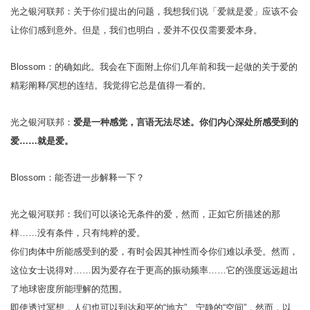
光之银河联邦：关于你们提出的问题，我想我们说「爱就是爱」应该不会
让你们感到意外。但是，我们也明白，爱并不仅仅需要爱本身。
Blossom：的确如此。我会在下面附上你们几年前和我一起做的关于爱的
精彩阐释/冥想的连结。我觉得它总是值得一看的。
光之银河联邦：
爱是一种感觉，言语无法尽述。你们内心深处所感受到的
爱……就是爱。
Blossom：能否进一步解释一下？
光之银河联邦：我们可以谈论无条件的爱，然而，正如它所描述的那
样……没有条件，只有纯粹的爱。
你们肉体中所能感受到的爱，有时会因其神性而令你们难以承受。然而，
这位女士说得对……因为爱存在于更高的振动频率……它的强度远远超出
了地球密度所能理解的范围。
即使透过冥想，人们也可以到达和平的“地方”、宁静的“空间”，然而，以