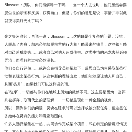
Blossom：所以，你们能解释一下吗……当一个人去世时，他们显然会摆
脱尘世的烦恼和疾病，获得自由，但是，你们的意思是说，事情并非就此
就变得美好无比了吗？
光之银河联邦：再说一遍，Blossom……这的确是个复杂的问题。没错，
人脱离了肉身，却未必能摆脱前世的行为和可能带来的痛苦，这些都可能
对自己造成伤害……或者自己对他人造成伤害。这类事情的来龙去脉必须
弄清，而理解的过程必然漫长。
他们会自行评估……或许会在指导员的帮助下，反思自己为何采取某些行
动和表现出某些行为。从这种新的理解出发，他们能够原谅他人和自己，
从而“扬升”，如果我们可以这样说的话。
在“彼岸”，一切都与你们在地球上所知的截然不同。这主要是因为，当评
判被摒弃，取而代之的是理解……一切都呈现出一种全新的视角。
所以，回到你们的问题…灵魂在睡眠时可以选择或被分配任务，但这些任
务始终在灵魂的能力和意愿范围内。
许多人选择聚集在一起，共同协作完成某个项目，即在特定的情境或情况
下，齐心协力地发出他们的光芒。这些「计划」可能意义非凡，例如，向