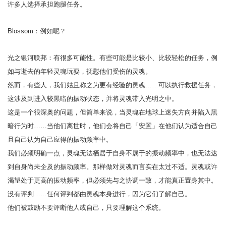
许多人选择承担跑腿任务。
Blossom：例如呢？
光之银河联邦：有很多可能性。有些可能是比较小、比较轻松的任务，例
如与逝去的年轻灵魂玩耍，抚慰他们受伤的灵魂。
然而，有些人，我们姑且称之为更有经验的灵魂……可以执行救援任务，
这涉及到进入较黑暗的振动状态，并将灵魂带入光明之中。
这是一个很深奥的问题，但简单来说，当灵魂在地球上迷失方向并陷入黑
暗行为时……当他们离世时，他们会将自己「安置」在他们认为适合自己
且自己认为自己应得的振动频率中。
我们必须明确一点，灵魂无法栖居于自身不属于的振动频率中，也无法达
到自身尚未企及的振动频率。那样做对灵魂而言实在太过不适。灵魂或许
渴望处于更高的振动频率，但必须先与之协调一致，才能真正置身其中。
没有评判……任何评判都由灵魂本身进行，因为它们了解自己。
他们被鼓励不要评断他人或自己，只要理解这个系统。