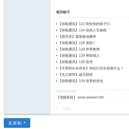
相关帖子
•
【弥勒通讯】122 听听你的孩子们
•
【弥勒通讯】124 你的人生旅程
•
【指导灵】基督振动频率
•
【弥勒通讯】126 宽恕 I
•
【弥勒通讯】128 世界教师
•
【弥勒通讯】129 帮助他人
•
【弥勒通讯】130 贫穷
•
【天界的白光存在】你此行旨在创造什么？
•
【光之联邦】超凡脱俗
•
【弥勒通讯】134 世界的变化
【觉醒家园】 www.awaker.info
回复
发新帖