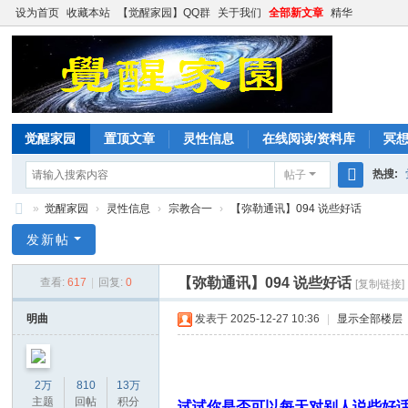
设为首页
收藏本站
【觉醒家园】QQ群
关于我们
全部新文章
精华
觉醒家园
置顶文章
灵性信息
在线阅读/资料库
冥
热搜:
帖子
搜
»
觉醒家园
›
灵性信息
›
宗教合一
›
【弥勒通讯】094 说些好话
索
觉
发新帖
醒
【弥勒通讯】094 说些好话
查看:
617
|
回复:
0
[复制链接]
家
园
明曲
发表于 2025-12-27 10:36
|
显示全部楼层
2万
810
13万
主题
回帖
积分
试试你是否可以每天对别人说些好