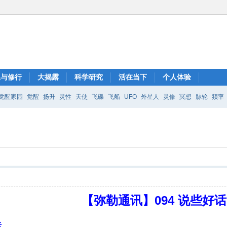
想与修行
大揭露
科学研究
活在当下
个人体验
觉醒家园
觉醒
扬升
灵性
天使
飞碟
飞船
UFO
外星人
灵修
冥想
脉轮
频率
【弥勒通讯】094 说些好话
话
。