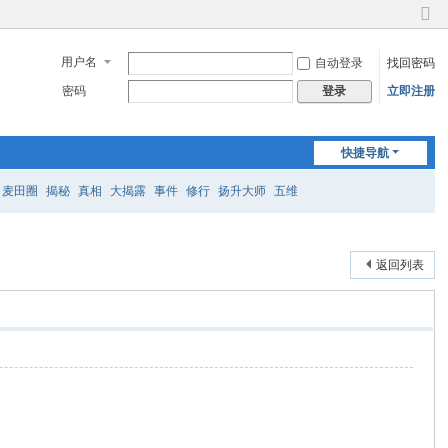
切
换
用户名
自动登录
找回密码
到
窄
密码
立即注册
登录
版
快捷导航
麦田圈
揭秘
真相
大揭露
事件
修行
扬升大师
五维
返回列表