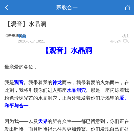
宗教合一
【观音】水晶洞
点击重新加载
明曲
楼主
2026-3-17 10:21
824
0
【观音】水晶洞
最亲爱的各位，
我是
观音
。我带着我的
神龙
而来，我带着爱的火焰而来，在
此刻，我将引领你们进入那座
水晶洞穴
。那是一座闪烁着我
粉色珍珠光芒的水晶洞穴，正向外散发着你们所渴望的
爱、
和平与合一
。
因为我——以及
天界
的所有众生——都已留意到，你们正在
发出呼唤，而且呼唤得比往常更加频繁。你们发现自己正处