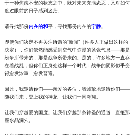
于一种焦虑不安的状态之中，既对未来充满忐忑，又对如何
度过眼前的日子感到迷茫。
请寻找那份
内在的和
平，寻找那份内在的
宁静
。
即使你们决定不再关注所谓的“新闻”（许多人正做出这样的
决定），你们依然能感受到空气中弥漫的紧张气息——那是
纷争所带来的，那是战争所带来的。是的，许多地方一直存
在着战乱，但你们正身处这样一个时代：战争的阴影似乎变
得愈发浓重，愈发普遍。
因此，我邀请你们——亲爱的各位，我诚挚地邀请你们——
随我而来，登上我的神龙，让我们一同翱翔。
让我们穿越爱的国度。让我们穿越那条神圣的通道，直抵那
座水晶洞穴。