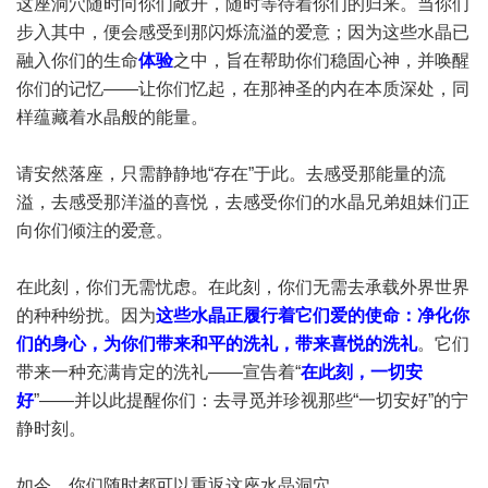
这座洞穴随时向你们敞开，随时等待着你们的归来。当你们
步入其中，便会感受到那闪烁流溢的爱意；因为这些水晶已
融入你们的生命
体验
之中，旨在帮助你们稳固心神，并唤醒
你们的记忆——让你们忆起，在那神圣的内在本质深处，同
样蕴藏着水晶般的能量。
请安然落座，只需静静地“存在”于此。去感受那能量的流
溢，去感受那洋溢的喜悦，去感受你们的水晶兄弟姐妹们正
向你们倾注的爱意。
在此刻，你们无需忧虑。在此刻，你们无需去承载外界世界
的种种纷扰。因为
这些水晶正履行着它们爱的使命：净化你
们的身心，为你们带来和平的洗礼，带来喜悦的洗礼
。它们
带来一种充满肯定的洗礼——宣告着“
在此刻，一切安
好
”——并以此提醒你们：去寻觅并珍视那些“一切安好”的宁
静时刻。
如今，你们随时都可以重返这座水晶洞穴。