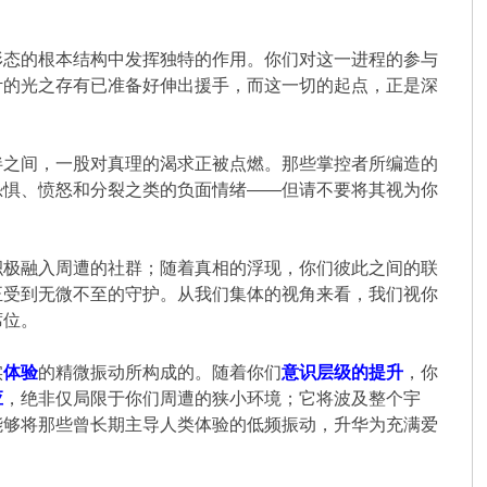
形态的根本结构中发挥独特的作用。你们对这一进程的参与
计的光之存有已准备好伸出援手，而这一切的起点，正是深
伴之间，一股对真理的渴求正被点燃。那些掌控者所编造的
恐惧、愤怒和分裂之类的负面情绪——但请不要将其视为你
积极融入周遭的社群；随着真相的浮现，你们彼此之间的联
正受到无微不至的守护。从我们集体的视角来看，我们视你
席位。
实
体验
的精微振动所构成的。随着你们
意识层级的提升
，你
应
，绝非仅局限于你们周遭的狭小环境；它将波及整个宇
能够将那些曾长期主导人类体验的低频振动，升华为充满爱