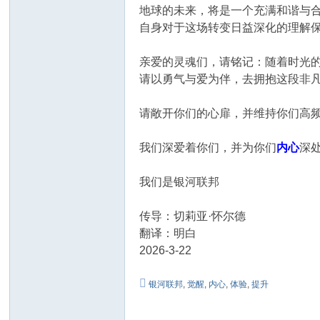
地球的未来，将是一个充满和谐与合
自身对于这场转变日益深化的理解
亲爱的灵魂们，请铭记：随着时光
请以勇气与爱为伴，去拥抱这段非
请敞开你们的心扉，并维持你们高
我们深爱着你们，并为你们
内心
深
我们是银河联邦
传导：切莉亚·怀尔德
翻译：明白
2026-3-22
银河联邦
,
觉醒
,
内心
,
体验
,
提升