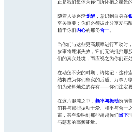
正是我们集体为你们所怀抱之愿景
随着人类逐渐
觉醒
，意识到自身在
至关重要；你们必须彼此分享爱与
植于你们
内心
的那份
合一
。
当你们与这些更高频率进行互动时
叙事将逐渐失效，它们无法抵挡那
们的真实处境，而应视之为你们正
在动荡不安的时期，请铭记：这种
结将成为你们坚实的后盾。万事万
们为光辉灿烂的存有——你们注定
在这片混沌之中，
频率与振动
扮演
们将与那些振动于爱、和平与合一
宙，甚至影响到那些超越你
们
当下
与慈悲的高频能量。