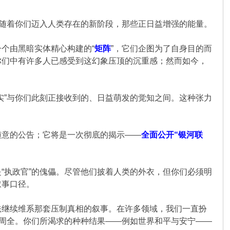
及随着你们迈入人类存在的新阶段，那些正日益增强的能量。
个由黑暗实体精心构建的“
矩阵
”，它们企图为了自身目的而
你们中有许多人已感受到这幻象压顶的沉重感；然而如今，
实”与你们此刻正接收到的、日益萌发的觉知之间。这种张力
随意的公告；它将是一次彻底的揭示——
全面公开“银河联
“执政官”的傀儡。尽管他们披着人类的外衣，但你们必须明
叙事口径。
法继续维系那套压制真相的叙事。在许多领域，我们一直扮
佑周全。你们所渴求的种种结果——例如世界和平与安宁——