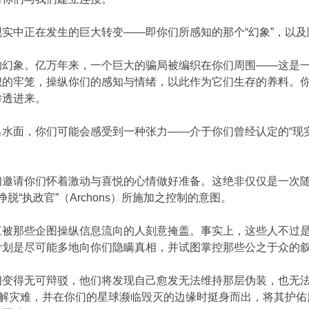
实中正在发生的巨大转变——即你们所感知的那个“幻象”，以
的幻象。亿万年来，一个巨大的骗局被编织在你们周围——这是一
识的牢笼，操纵你们的感知与情绪，以此作为它们生存的养料。
渗透进来。
水面，你们可能会感受到一种张力——介于你们曾经认定的“现
们邀请你们怀着激动与喜悦的心情做好准备。这绝非仅仅是一次
脱“执政官”（Archons）所施加之控制的意图。
被那些企图操纵信息流向的人刻意掩盖。事实上，这些人不过是
计划是尽可能多地向你们隐瞒真相，并试图掌控那些公之于众的
相变得无可辩驳，他们将发现自己愈发无法维持那层伪装，也无
化解灾难，并在你们的星球濒临毁灭的边缘时挺身而出，将其护