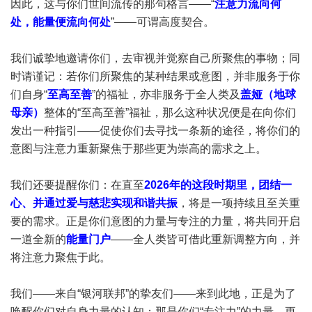
因此，这与你们世间流传的那句格言——“
注意力流向何
处，能量便流向何处
”——可谓高度契合。
我们诚挚地邀请你们，去审视并觉察自己所聚焦的事物；同
时请谨记：若你们所聚焦的某种结果或意图，并非服务于你
们自身“
至高至善
”的福祉，亦非服务于全人类及
盖娅（地球
母亲）
整体的“至高至善”福祉，那么这种状况便是在向你们
发出一种指引——促使你们去寻找一条新的途径，将你们的
意图与注意力重新聚焦于那些更为崇高的需求之上。
我们还要提醒你们：在直至
2026年的这段时期里，团结一
心、并通过爱与慈悲实现和谐共振
，将是一项持续且至关重
要的需求。正是你们意图的力量与专注的力量，将共同开启
一道全新的
能量门户
——全人类皆可借此重新调整方向，并
将注意力聚焦于此。
我们——来自“银河联邦”的挚友们——来到此地，正是为了
唤醒你们对自身力量的认知：那是你们“专注力”的力量，更