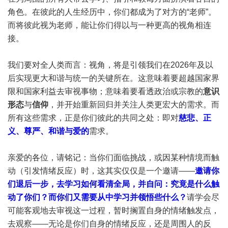
角色。在彼此的人生经历中，你们都成为了对方的“老师”。
而将彼此视为老师，能让你们得以与一种更高的视角相连
接。
我们要对全人类而言：视角，将是引领我们在2026年及以
后实现更大和谐与统一的关键所在。这意味着要超越国家界
限和国家利益去审视事物；意味着要看透政治或宗教的
意识
形态
与
信仰
，并开始重新回归并关注人类更宏大的需求。而
所有这些需求，正是你们彼此的共同之处：即对
慈悲、正
义、尊严、和谐与爱的
需求。
亲爱的各位，请铭记：当你们面临挑战，或因某种情境而触
动（引发情绪反应）时，这其实仅仅是一个邀请——
邀请你
们退后一步，去学习如何看清全局，并自问：究竟是什么触
动了你们？而你们又需要从中学习并领悟些什么？
请学会尽
可能客观地去审视这一过程，暂时搁置自身的情绪触发点，
去观察——无论是你们自身的情绪反应，还是周围人的反