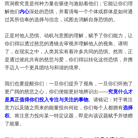
而洞察究竟是何种力量在驱使与激励着他们；它能让你们理
解他们
内心
深处的恐惧，并看清每一个个体或群体是如何通
过其所信奉的选择与信念，试图去消解自身恐惧的。
正是对他人恐惧、动机与意图的理解，赋予了你们能力，让
你们得以透过慈悲的透镜去审视并理解他人的视角。请明
了，在现实之中，人类其实有着许多共同的恐惧。然而，正
是通过彼此共有的慈悲与爱，你们得以转化这些恐惧，并携
手迈入一个更具团结与和谐的境界。
我们也要提醒你们：一旦你们提升了视角，一旦你们怀抱了
更广阔的慈悲之心，你们便能更好地辨识出——
究竟什么才
是真正值得你们投入专注与关注的事物
。请铭记：对于将注
意力以及随之而来的能量投向何处，你们每个人都拥有
选择
权
。将注意力投向某一特定议题，即是向该议题赋予并馈赠
了能量。