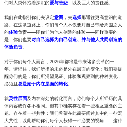
们对人类怀抱着深沉的
爱与慈悲
，以及巨大的责任感。
我们在此指引你们去设定
意图
，去
选择
那通往更高意识的道
路。在这条道路上，你们每个人不仅要对自己带给周围之人
的
体验
负责——即你们为他人创造的体验——同样重要的
是，你们也要
对自己选择为自己创造、并与他人共同创造的
体验负责
。
对于你们每个人而言，2026年都将是带来诸多变革的一
年。请记住，我们所指的未必是外在层面的变化；我们要提
醒你们的是，你们所渴望见证、体验和观察到的种种变化，
必须且
总是始于内在层面的转化
。
就
灵性层面
及内在深处的转化而言，你们每个人所经历的具
体内容或许各不相同。但其中确实存在着一些相互重叠的主
题。存在着一些共性；我们希望在此简要阐述其中的一些宏
大共性，以此帮助你们每个人获得一种必要的视角——这种