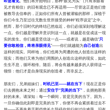
即是看见
。他们将开始明白，那种“眼见为实”（只有亲眼看
见才肯相信）的旧有观念已不再适用——尽管这正是他们曾
被教导去信奉的，正如你们所有人曾被灌输的那样，深植于
你们今生乃至过往无数生世所接受的种种“程序设定”之中。
然而，那个旧时代的终结已然临近，你们必须深刻地理解这
一点。你们越是理解并意识到这一点，就越是在促成这一现
实的发生。你们越是坚信这一点——或者说，越是确信“
只
要你敢相信，终将亲眼得见
”——你们就越能为
自己创造
出
这样的现实。同样地，你们也将为周遭的他人创造出这样的
现实；而他们又将为他们周围的人创造出这样的现实，如此
生生不息，循环相传。随后，将会有越来越多的人获得这一
领悟：他们才是自身现实的创造者，而非反之。
朋友们，兄弟姐妹们，
时机已至——就在当下
！现在正是你
们去拥抱未来之时；通过
安住于“完美的当下”
，去拥抱那美
好的未来。请深知：每一个瞬间，皆是完美的当下。因为，
一旦你确信此刻即是完美的当下，你便不再会紧抓着过去不
放——不再执着于那些曾长久阻碍你前行的过往难题、旧有