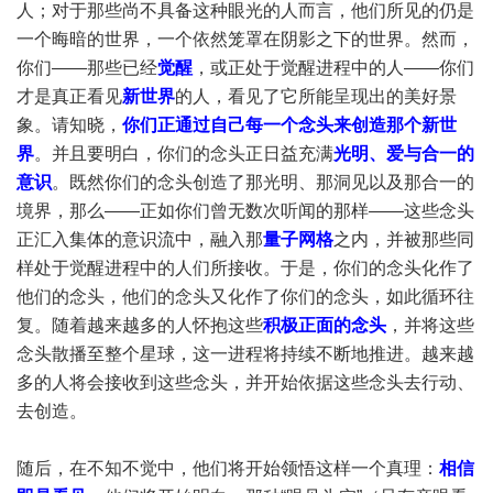
人；对于那些尚不具备这种眼光的人而言，他们所见的仍是
一个晦暗的世界，一个依然笼罩在阴影之下的世界。然而，
你们——那些已经
觉醒
，或正处于觉醒进程中的人——你们
才是真正看见
新世界
的人，看见了它所能呈现出的美好景
象。请知晓，
你们正通过自己每一个念头来创造那个新世
界
。并且要明白，你们的念头正日益充满
光明、爱与合一的
意识
。既然你们的念头创造了那光明、那洞见以及那合一的
境界，那么——正如你们曾无数次听闻的那样——这些念头
正汇入集体的意识流中，融入那
量子网格
之内，并被那些同
样处于觉醒进程中的人们所接收。于是，你们的念头化作了
他们的念头，他们的念头又化作了你们的念头，如此循环往
复。随着越来越多的人怀抱这些
积极正面的念头
，并将这些
念头散播至整个星球，这一进程将持续不断地推进。越来越
多的人将会接收到这些念头，并开始依据这些念头去行动、
去创造。
随后，在不知不觉中，他们将开始领悟这样一个真理：
相信