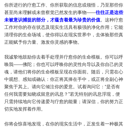
你所进行的疗愈工作、你所获取的信息或领悟，乃至那些你
甚至尚未理解或未曾察觉已然发生的事物——
往往正是这些
未被意识捕捉的部分，才蕴含着最为珍贵的价值
。这种疗愈
工作对你的存在状态及现实生活具有极强的净化作用；它能
清理你的生命场域，使你得以在现实世界中，去体验那些真
正能赋予你力量、激发你灵感的事物。
我诚挚地鼓励你去着手处理并疗愈你的生命模板。你可以呼
唤我——佛陀；你也可以呼唤你的灵性向导以及你自己的灵
魂，请他们将你的生命模板呈现在你面前。随后，只需在心
中观想、感知或确认：你正将其捧在手中，或正将全副心神
聚焦于其上。请向它倾注你的爱意。试着询问它：“是否有
任何我需要知晓或留意的讯息？”若无特别的讯息浮现，便
只需持续地向它传递爱与疗愈的能量；请深信，你的努力正
切实地发挥着作用。
你将会惊喜地发现，在你的现实生活中，正发生着一种极其