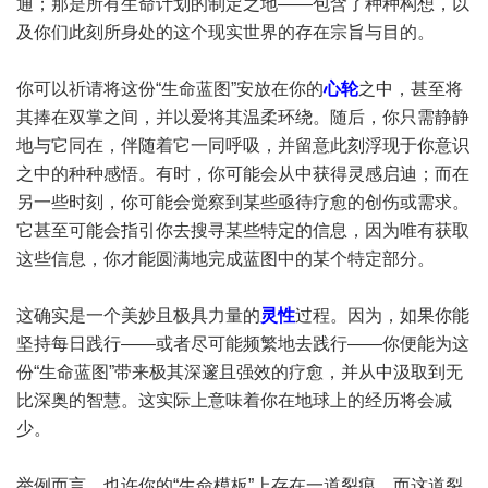
通；那是所有生命计划的制定之地——包含了种种构想，以
及你们此刻所身处的这个现实世界的存在宗旨与目的。
你可以祈请将这份“生命蓝图”安放在你的
心轮
之中，甚至将
其捧在双掌之间，并以爱将其温柔环绕。随后，你只需静静
地与它同在，伴随着它一同呼吸，并留意此刻浮现于你意识
之中的种种感悟。有时，你可能会从中获得灵感启迪；而在
另一些时刻，你可能会觉察到某些亟待疗愈的创伤或需求。
它甚至可能会指引你去搜寻某些特定的信息，因为唯有获取
这些信息，你才能圆满地完成蓝图中的某个特定部分。
这确实是一个美妙且极具力量的
灵性
过程。因为，如果你能
坚持每日践行——或者尽可能频繁地去践行——你便能为这
份“生命蓝图”带来极其深邃且强效的疗愈，并从中汲取到无
比深奥的智慧。这实际上意味着你在地球上的经历将会减
少。
举例而言，也许你的“生命模板”上存在一道裂痕，而这道裂