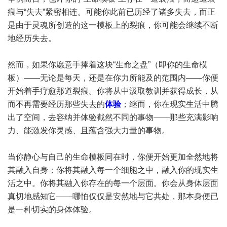
痕与“失去”紧密相连。可能你此前已历经了诸多失去，而正
是由于灵魂所创造的这一模板上的裂痕，你可能会继续不断
地经历失去。
然而，如果你愿意手捧着这块“生命之盘”（即你的生命模
板）——无论是每天，还是在你力所能及的范围内——你便
开始着手疗愈那道裂痕。你将从中汲取教训并获得成长，从
而不再需要经历那些失去的
体验
；继而，你在现实生活中腾
出了空间，去容纳并体验截然不同的事物——那些充满影响
力、能激发你灵感、且蕴含强大力量的事物。
当你静心与自己的生命模板同在时，你便开始更加全然地将
其融入自身；你将其融入每一个细胞之中，融入你的现实生
活之中。你将其融入你存在的每一个层面。你会从身体层面
真切地感知它——哪怕仅仅是安然地与它共处，那本身便已
是一种切实的身体体验。