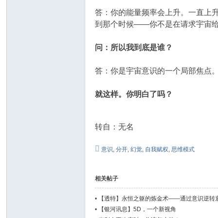
答：你的能量频率会上升。一直上
到那个时候——你不是在请求宇宙
问：所以我到底是谁？
答：你是宇宙意识的一个局部焦点。
就这样。你明白了吗？
转自：无名
意识
,
分开
,
幻觉
,
自我赋权
,
思维模式
相关帖子
•
【透特】永恒之躯的炼金术——通过意识逆转
•
【银河讯息】5D，一个新视角