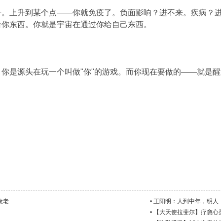
升。上升到某个点——你就免疫了。负面影响？进不来。疾病？
给你东西。你就是宇宙在通过你给自己东西。
你是源头在玩一个叫做"你"的游戏。而你现在要做的——就是
衰老
•
王阳明：人到中年，明人
•
【大天使拉斐尔】疗愈心