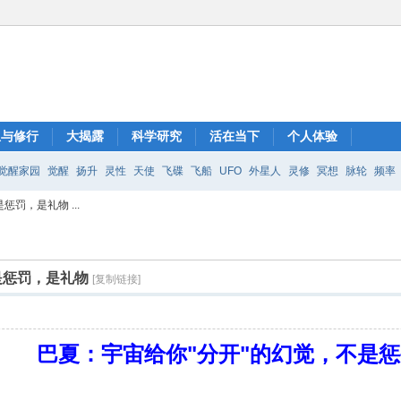
想与修行
大揭露
科学研究
活在当下
个人体验
觉醒家园
觉醒
扬升
灵性
天使
飞碟
飞船
UFO
外星人
灵修
冥想
脉轮
频率
罚，是礼物 ...
是惩罚，是礼物
[复制链接]
巴夏：宇宙给你"分开"的幻觉，不是