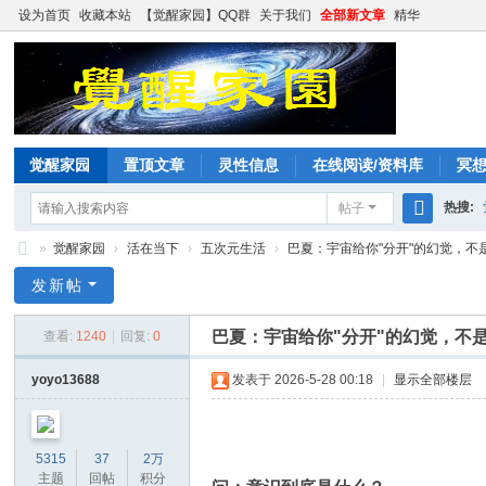
设为首页
收藏本站
【觉醒家园】QQ群
关于我们
全部新文章
精华
觉醒家园
置顶文章
灵性信息
在线阅读/资料库
冥
热搜:
帖子
搜
»
觉醒家园
›
活在当下
›
五次元生活
›
巴夏：宇宙给你"分开"的幻觉，不是惩
索
觉
发新帖
醒
巴夏：宇宙给你"分开"的幻觉，不
查看:
1240
|
回复:
0
家
园
yoyo13688
发表于 2026-5-28 00:18
|
显示全部楼层
5315
37
2万
主题
回帖
积分