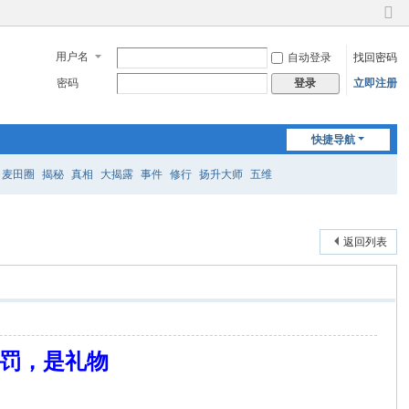
切
换
用户名
自动登录
找回密码
到
窄
密码
立即注册
登录
版
快捷导航
麦田圈
揭秘
真相
大揭露
事件
修行
扬升大师
五维
返回列表
惩罚，是礼物