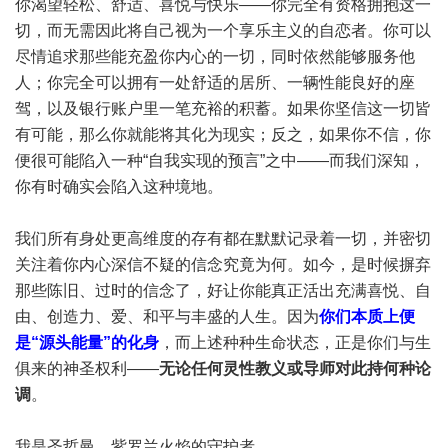
你渴望轻松、舒适、喜悦与快乐——你完全有资格拥抱这一
切，而无需因此将自己视为一个享乐主义的自恋者。你可以
尽情追求那些能充盈你内心的一切，同时依然能够服务他
人；你完全可以拥有一处舒适的居所、一辆性能良好的座
驾，以及银行账户里一笔充裕的积蓄。如果你坚信这一切皆
有可能，那么你就能将其化为现实；反之，如果你不信，你
便很可能陷入一种“自我实现的预言”之中——而我们深知，
你有时确实会陷入这种境地。
我们所有身处更高维度的存有都在默默记录着一切，并密切
关注着你内心深信不疑的信念究竟为何。如今，是时候摒弃
那些陈旧、过时的信念了，好让你能真正活出充满喜悦、自
由、创造力、爱、和平与丰盛的人生。因为
你们本质上便
是“源头能量”的化身
，而上述种种生命状态，正是你们与生
俱来的神圣权利——
无论任何灵性教义或导师对此持何种论
调
。
我是圣哲曼，紫罗兰火焰的守护者。