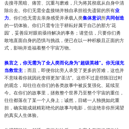
去搜寻黑暗、痛苦、沉重与磨难，只为将其彻底从自身中清
除出去。你们无需全盘接纳并独自承担祖先遗留的所有
业
力
。你们也无需去亲身感受并承载人类
集体意识
所
共同创造
的一切体验。你们只需专注于耕耘好属于自己的那方‘花
园’，妥善应对眼前亟待解决的事务；请坚信，只要你们勇
敢地直面自身的恐惧与挑战，便已在以一种积极且正面的方
式，影响并造福着整个宇宙万物。
换言之，你无需为了全人类而化身为“超级英雄”。你无须充
当救世主
；而且，即便你比旁人承受了更多的苦难，这也并
不意味着你就因此变得更加“圣洁”。这些不过是些陈旧过时
的观念，却往往在你们的各类故事中被反复强化、延续至
今。在你们的故事里，拯救整个世界乃至整个宇宙的重任，
往往都落在了某一个人身上；诚然，目睹一人独挑如此重
担，确实能成就精彩绝伦的故事与电影，但这绝非你所渴望
的真实人生体验。