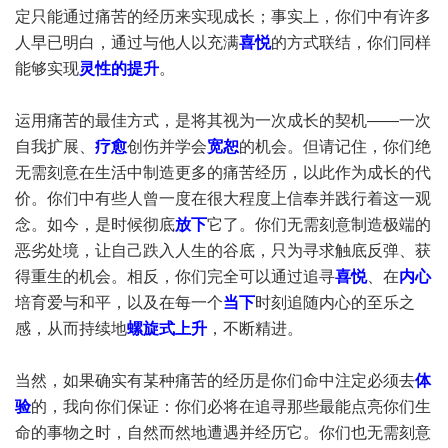
定只能通过痛苦的经历来实现成长；事实上，你们中有许多
人早已明白，通过与他人以充满
喜悦
的方式联结，你们同样
能够实现
灵性的提升
。
运用痛苦的最佳方式，是将其视为一次成长的契机——一次
自我扩展、
疗愈
创伤并学会
宽恕
的机会。但请记住，你们绝
无需刻意在生活中制造更多的痛苦经历，以此作为成长的代
价。你们中有些人曾一度在很大程度上信奉并践行着这一观
念。如今，是时候彻底
放下
它了。你们无需刻意制造极端的
恶劣处境，让自己跌入人生的谷底，只为寻求触底反弹、获
得重生的机会。相反，你们完全可以通过追寻
喜悦
、在
内心
培育爱与和平，以及在每一个
当下
时刻追随内心的至乐之
感，从而持续地
螺旋式上升
，不断精进。
当然，如果确实有某种痛苦的经历是你们命中注定必须去
体
验
的，我向你们保证：你们必将在追寻那些最能点亮你们生
命的事物之时，自然而然地遭遇并经历它。你们也无需刻意