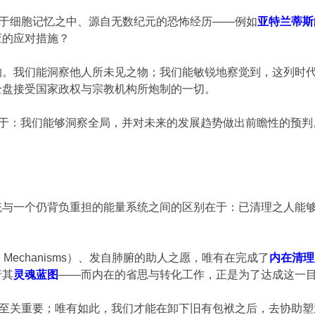
植于细胞记忆之中、源自无数纪元的恐怖经历——例如
亚特兰蒂斯
应的应对措施？
的。我们能洞察他人所未见之物；我们能敏锐地察觉到，这列时
全盘接受国家政权与宗教机构所炮制的一切。
在于：我们能够洞察全局，并对未来的发展趋势做出前瞻性的预
系统与一个仍背负重担的能量系统之间的区别在于：已清理之人能
g Mechanisms）、发自肺腑的助人之愿，唯有在完成了
内在清理
行其
灵魂蓝图
——而内在的省思与转化工作，正是为了达成这一
实至关重要；唯有如此，我们才能在卸下旧有包袱之后，去协助