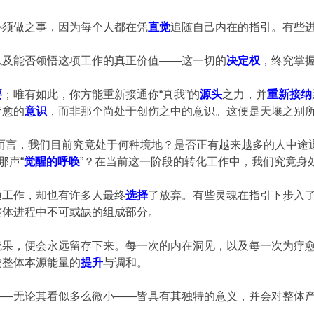
们必须做之事，因为每个人都在凭
直觉
追随自己内在的指引。有些
以及能否领悟这项工作的真正价值——这一切的
决定权
，终究掌
要
；唯有如此，你方能重新接通你“真我”的
源头
之力，并
重新接纳
疗愈的
意识
，而非那个尚处于创伤之中的意识。这便是天壤之别
进程而言，我们目前究竟处于何种境地？是否正有越来越多的人中
那声“
觉醒的呼唤
”？在当前这一阶段的转化工作中，我们究竟身
这项工作，却也有许多人最终
选择
了放弃。有些灵魂在指引下步入了
整体进程中不可或缺的组成部分。
成果，便会永远留存下来。每一次的内在洞见，以及每一次为疗
类整体本源能量的
提升
与调和。
——无论其看似多么微小——皆具有其独特的意义，并会对整体