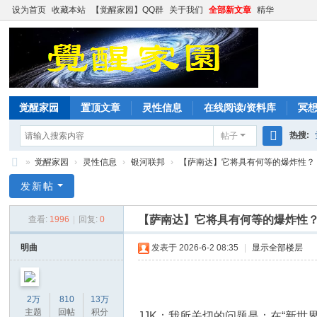
设为首页
收藏本站
【觉醒家园】QQ群
关于我们
全部新文章
精华
觉醒家园
置顶文章
灵性信息
在线阅读/资料库
冥
热搜:
帖子
搜
»
觉醒家园
›
灵性信息
›
银河联邦
›
【萨南达】它将具有何等的爆炸性？
索
觉
发新帖
醒
【萨南达】它将具有何等的爆炸性
查看:
1996
|
回复:
0
家
园
明曲
发表于 2026-6-2 08:35
|
显示全部楼层
2万
810
13万
主题
回帖
积分
JJK：我所关切的问题是：在“新