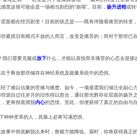
感觉这很可能会是一场相当剧烈的“崩塌”。目前，
扬升进程
或转
各个层面都在经历剧变！目前的状态是——既有伴随着痛苦的转变
那些紧抓旧有模式不放的人而言，改变是痛苦的；而对于那些已
”？我们需要克服或
放下
什么，才能以喜悦而非痛苦的心态去迎接
，就在于释放那些储存在神经系统及能量系统中的恐惧。
历经了难以估量的苦难与痛楚。如今，一项亟需我们倾注全副心
那些源自过往岁月的旧伤得以愈合，通往那光辉存在层面的扬升
史，更将彻底摆脱
内心
的恐惧。至此，你便获得了真正的自由与
当下种种变革的人，其脸上必将写满恐惧。
往故事中彻底解脱出来时，救赎方能降临。届时，你将获得真正