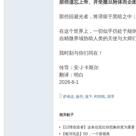
那些遗忘上帝、并受撒旦附体而企
那些回避光者，将滞留于黑暗之中
在这个世界上，一切似乎仍处于颠
自精微界域协助人类的天使与大师
我时刻与你们同在！
传导：安·J·卡斯尔
翻译：明白
2026-6-1
萨南达
,
扬升
,
放下
,
时间线
,
清理
相关帖子
•
【12维创造者】这条信息比你想象的更为重要
•
【银河讯息】5D，一个新视角