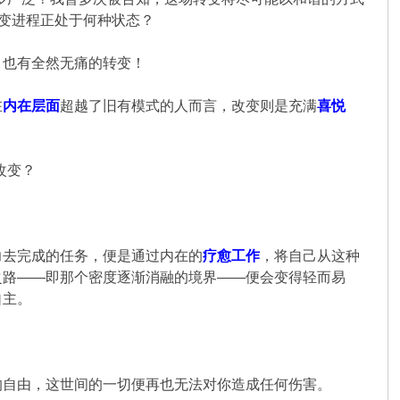
变进程正处于何种状态？
，也有全然无痛的转变！
在
内在层面
超越了旧有模式的人而言，改变则是充满
喜悦
改变？
力去完成的任务，便是通过内在的
疗愈工
作
，将自己从这种
之路——即那个密度逐渐消融的境界——便会变得轻而易
自主。
的自由，这世间的一切便再也无法对你造成任何伤害。