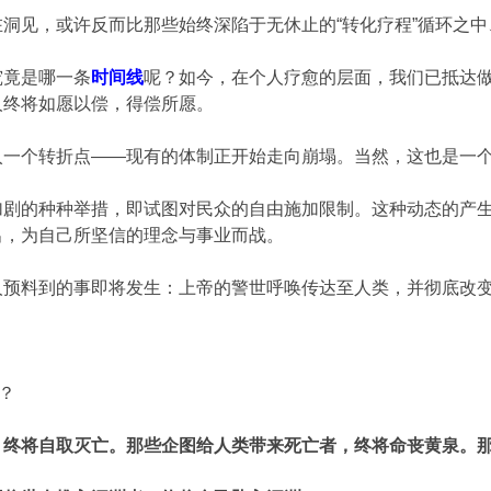
洞见，或许反而比那些始终深陷于无休止的“转化疗程”循环之
究竟是哪一条
时间线
呢？如今，在个人疗愈的层面，我们已抵达做
人终将如愿以偿，得偿所愿。
入一个转折点——现有的体制正开始走向崩塌。当然，这也是一
加剧的种种举措，即试图对民众的自由施加限制。这种动态的产
出，为自己所坚信的理念与事业而战。
人预料到的事即将发生：上帝的警世呼唤传达至人类，并彻底改
？
，终将自取灭亡。那些企图给人类带来死亡者，终将命丧黄泉。