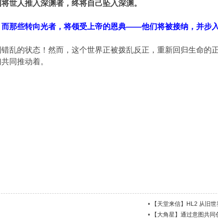
图将世人推入深渊者，终将自己坠入深渊。
；
而那些转向光者，将领受上帝的恩典——他们将被接纳，并步
倒错乱的状态！然而，这个世界正被拨乱反正，重新回归生命的
们共同推动着。
•
【天堂来信】HL2 从旧
•
【大角星】通过意图共同