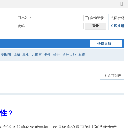
切
换
用户名
自动登录
找回密码
到
窄
密码
立即注册
登录
版
快捷导航
麦田圈
揭秘
真相
大揭露
事件
修行
扬升大师
五维
返回列表
炸性？
有多广泛？我曾多次被告知，这场转变将尽可能以和谐的方式