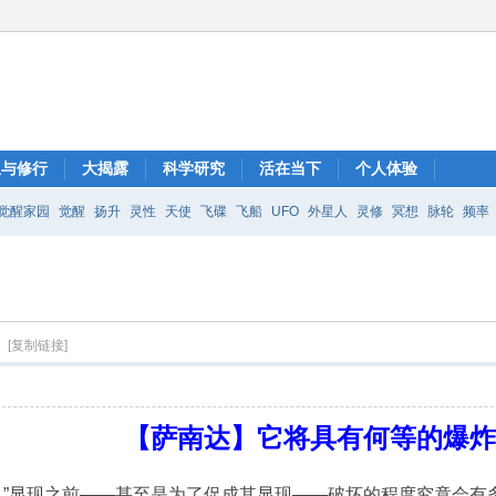
想与修行
大揭露
科学研究
活在当下
个人体验
觉醒家园
觉醒
扬升
灵性
天使
飞碟
飞船
UFO
外星人
灵修
冥想
脉轮
频率
？
[复制链接]
【萨南达】它将具
有何等的
爆
世界”显现之前——甚至是为了促成其显现——破坏的程度究竟会