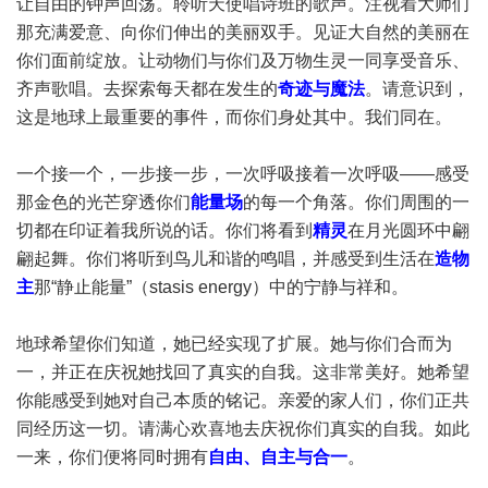
让自由的钟声回荡。聆听天使唱诗班的歌声。注视着大师们
那充满爱意、向你们伸出的美丽双手。见证大自然的美丽在
你们面前绽放。让动物们与你们及万物生灵一同享受音乐、
齐声歌唱。去探索每天都在发生的
奇迹与魔法
。请意识到，
这是地球上最重要的事件，而你们身处其中。我们同在。
一个接一个，一步接一步，一次呼吸接着一次呼吸——感受
那金色的光芒穿透你们
能量场
的每一个角落。你们周围的一
切都在印证着我所说的话。你们将看到
精灵
在月光圆环中翩
翩起舞。你们将听到鸟儿和谐的鸣唱，并感受到生活在
造物
主
那“静止能量”（stasis energy）中的宁静与祥和。
地球希望你们知道，她已经实现了扩展。她与你们合而为
一，并正在庆祝她找回了真实的自我。这非常美好。她希望
你能感受到她对自己本质的铭记。亲爱的家人们，你们正共
同经历这一切。请满心欢喜地去庆祝你们真实的自我。如此
一来，你们便将同时拥有
自由、自主与合一
。