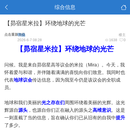
综合信息
【昴宿星米拉】环绕地球的光芒
点击重新加载
明曲
楼主
2026-6-7 08:28
1638
0
【昴宿星米拉】环绕地球的光芒
问候。我是来自昴宿星高等议会的米拉（Mira）。今天，我
怀着爱与和谐，并伴随着满满的喜悦向你们致意。我同时也
代表
地球议会
传达信息，因为我至今仍是该议会的全职成
员。
地球和我们美丽的
光之存在们
周围环绕着美丽的光辉。这光
辉源自
源头
，也源自你们正在融入的源头之
高维意识
。这是
一则直截了当的信息，旨在确认你们已从旧有的自我中
提升
了多少。