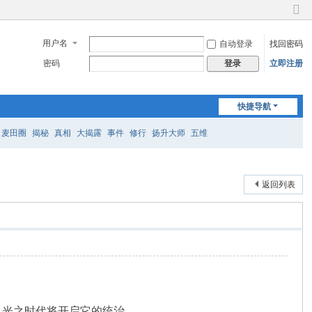
切
换
用户名
自动登录
找回密码
到
窄
密码
立即注册
登录
版
快捷导航
麦田圈
揭秘
真相
大揭露
事件
修行
扬升大师
五维
返回列表
，光之时代将开启它的统治。