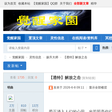
设为首页
收藏本站
【觉醒家园】QQ群
关于我们
全部新文章
精华
觉醒家园
置顶文章
灵性信息
在线阅读/资料库
冥
热搜:
帖子
搜
»
觉醒家园
›
灵性信息
›
扬升大师
›
【透特】解放之击
索
觉
发新帖
醒
【透特】解放之击
查看:
1735
|
回复:
0
[复制链接]
家
园
明曲
发表于 2026-6-8 09:11
|
显示全部楼层
2万
810
13万
主题
回帖
积分
爱正涌入人们的心田，光芒照亮你