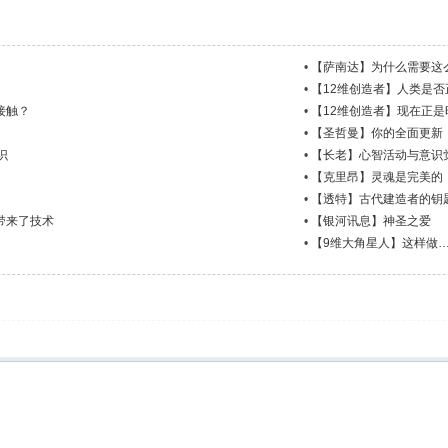
•
【萨南达】为什么需要这
•
【12维创造者】人类是
接触？
•
【12维创造者】现在正是
•
【圣哲曼】你的全面更新
识
•
【长老】心智活动与意识
•
【克里昂】灵魂是完美的
•
【透特】古代建造者的钥
带来了技术
•
【银河讯息】神圣之爱
•
【9维大角星人】这样做