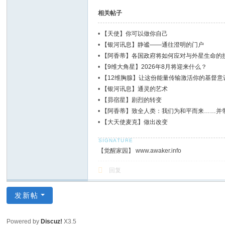
相关帖子
•
【天使】你可以做你自己
•
【银河讯息】静谧——通往澄明的门户
•
【阿香蒂】各国政府将如何应对与外星生命的
•
【9维大角星】2026年8月将迎来什么？
•
【12维胸腺】让这份能量传输激活你的基督意
•
【银河讯息】通灵的艺术
•
【昴宿星】剧烈的转变
•
【阿香蒂】致全人类：我们为和平而来……并
•
【大天使麦克】做出改变
【觉醒家园】 www.awaker.info
回复
发新帖
Powered by
Discuz!
X3.5