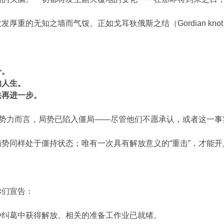
厚重的无知之墙而气馁。正如戈耳狄俄斯之结（Gordian k
分。
的人生。
法再进一步。
ght）的势力而言，局势已陷入僵局——尽管他们不愿承认，或者这一
势同样处于僵持状态；唯有一次具有解放意义的“重击”，才能
你们宣告：
种纠葛中获得解放。相关的准备工作业已就绪。