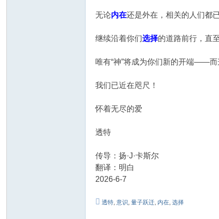
无论
内在
还是外在，相关的人们都
继续沿着你们
选择
的道路前行，直至
唯有“神”将成为你们新的开端——
我们已近在咫尺！
怀着无尽的爱
透特
传导：扬·J·卡斯尔
翻译：明白
2026-6-7
透特
,
意识
,
量子跃迁
,
内在
,
选择