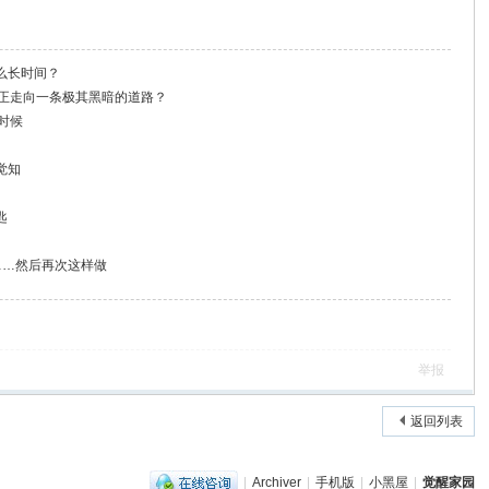
么长时间？
否正走向一条极其黑暗的道路？
时候
觉知
匙
……然后再次这样做
举报
返回列表
|
Archiver
|
手机版
|
小黑屋
|
觉醒家园