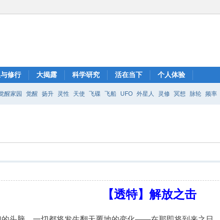
想与修行
大揭露
科学研究
活在当下
个人体验
觉醒家园
觉醒
扬升
灵性
天使
飞碟
飞船
UFO
外星人
灵修
冥想
脉轮
频率
【透特】解放之击
们的头脑。一切都将发生翻天覆地的变化——在那即将到来之日