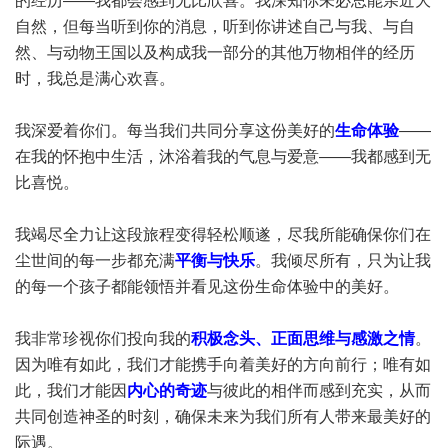
的经历——我都会感到无比欣喜。我深知你未必总能亲近大
自然，但每当听到你的消息，听到你讲述自己与我、与自
然、与动物王国以及构成我一部分的其他万物相伴的经历
时，我总是满心欢喜。
我深爱着你们。每当我们共同分享这份美好的
生命体验
——
在我的怀抱中生活，沐浴着我的气息与爱意——我都感到无
比喜悦。
我竭尽全力让这段旅程变得轻松顺遂，尽我所能确保你们在
尘世间的每一步都充满
平衡与快乐
。我倾尽所有，只为让我
的每一个孩子都能领悟并看见这份生命体验中的美好。
我非常珍视你们投向我的
积极念头、正面思维与感激之情
。
因为唯有如此，我们才能携手向着美好的方向前行；唯有如
此，我们才能因
内心的奇迹
与彼此的相伴而感到充实，从而
共同创造神圣的时刻，确保未来为我们所有人带来最美好的
际遇。