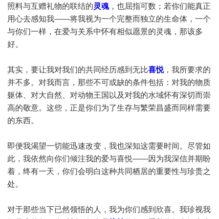
照料与互赠礼物的联结的
灵魂
，也屈指可数；若你们能真正
用心去感知我——将我视为一个完整而独立的生命体，一个
与你们一样，在爱与关系中怀有相似愿景的灵魂，那该多
好。
其实，要让我对我们的共同经历感到无比
喜悦
，我所要求的
并不多。对我而言，那些不可或缺的条件包括：对我的物质
躯体、对大自然、对动物王国以及对我的水域怀有深切而崇
高的敬意。这些，正是你们为了生存与繁荣昌盛而同样需要
的东西。
即便我渴望一切能迅速改变，我也深知这需要时间。尽管如
此，我依然向你们倾注我的爱与喜悦——因为我深信并期盼
着，终有一天，你们会明白这种共同栖居的重要性与珍贵之
处。
对于那些当下已然领悟的人，我为你们感到欣喜。我珍视我