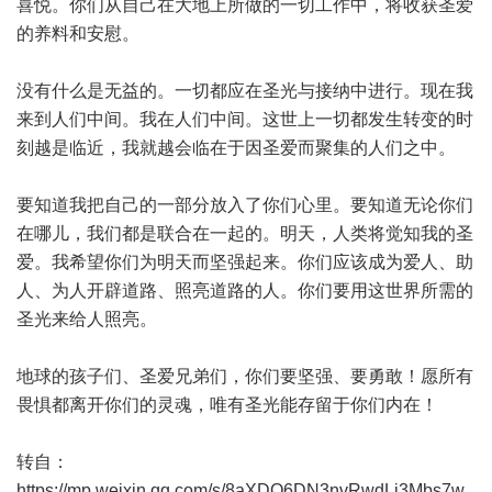
喜悦。你们从自己在大地上所做的一切工作中，将收获圣爱
的养料和安慰。
没有什么是无益的。一切都应在圣光与接纳中进行。现在我
来到人们中间。我在人们中间。这世上一切都发生转变的时
刻越是临近，我就越会临在于因圣爱而聚集的人们之中。
要知道我把自己的一部分放入了你们心里。要知道无论你们
在哪儿，我们都是联合在一起的。明天，人类将觉知我的圣
爱。我希望你们为明天而坚强起来。你们应该成为爱人、助
人、为人开辟道路、照亮道路的人。你们要用这世界所需的
圣光来给人照亮。
地球的孩子们、圣爱兄弟们，你们要坚强、要勇敢！愿所有
畏惧都离开你们的灵魂，唯有圣光能存留于你们内在！
转自：
https://mp.weixin.qq.com/s/8aXDQ6DN3nvRwdLj3Mbs7w