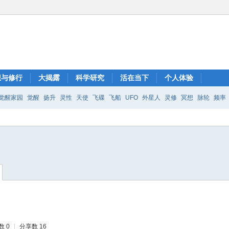
想与修行
大揭露
科学研究
活在当下
个人体验
觉醒家园
觉醒
扬升
灵性
天使
飞碟
飞船
UFO
外星人
灵修
冥想
脉轮
频率
数 0
|
分享数 16