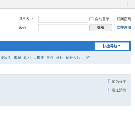
切
换
用户名
自动登录
找回密码
到
窄
密码
立即注册
登录
版
快捷导航
麦田圈
揭秘
真相
大揭露
事件
修行
扬升大师
五维
加为好友
发送消息