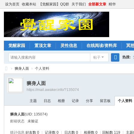
设为首页
收藏本站
【觉醒家园】QQ群
关于我们
全部新文章
精华
觉醒家园
置顶文章
灵性信息
在线阅读/资料库
冥
热搜:
帖子
搜
›
狮身人面
›
个人资料
索
觉
狮身人面
醒
https://mail.awaker.info/?135074
家
主题
日志
相册
记录
分享
留言板
个人资料
园
狮身人面
(UID: 135074)
邮箱状态
未验证
统计信息
好友数 0
|
记录数 0
|
日志数 0
|
相册数 0
|
回帖数 119
|
主题