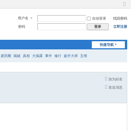
切
换
用户名
自动登录
找回密码
到
窄
密码
立即注册
登录
版
快捷导航
麦田圈
揭秘
真相
大揭露
事件
修行
扬升大师
五维
加为好友
发送消息