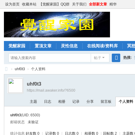
设为首页
收藏本站
【觉醒家园】QQ群
关于我们
全部新文章
精华
觉醒家园
置顶文章
灵性信息
在线阅读/资料库
冥
热搜:
帖子
搜
›
uhf0t3
›
个人资料
索
觉
uhf0t3
醒
https://mail.awaker.info/?6500
家
主题
日志
相册
记录
分享
留言板
个人资料
园
uhf0t3
(UID: 6500)
邮箱状态
未验证
统计信息
好友数 0
|
记录数 0
|
日志数 0
|
相册数 0
|
回帖数 2
|
主题数 