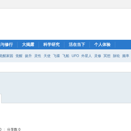
想与修行
大揭露
科学研究
活在当下
个人体验
觉醒家园
觉醒
扬升
灵性
天使
飞碟
飞船
UFO
外星人
灵修
冥想
脉轮
频率
0
|
分享数 0